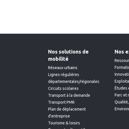
Nos solutions de
Nos e
mobilité
Ressour
Formati
Réseaux urbains
Innovat
Lignes régulières
Exploit
départementales/régionales
Études 
Circuits scolaires
Parc et
Transport à la demande
Qualité,
Transport PMR
Enviro
Plan de déplacement
d'entreprise
Tourisme & loisirs