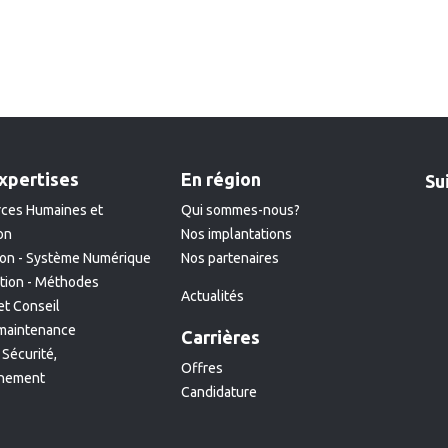
xpertises
En région
Su
ces Humaines et
Qui sommes-nous?
on
Nos implantations
ion - Système Numérique
Nos partenaires
ation - Méthodes
Actualités
et Conseil
 maintenance
Carrières
 Sécurité,
Offres
nnement
Candidature