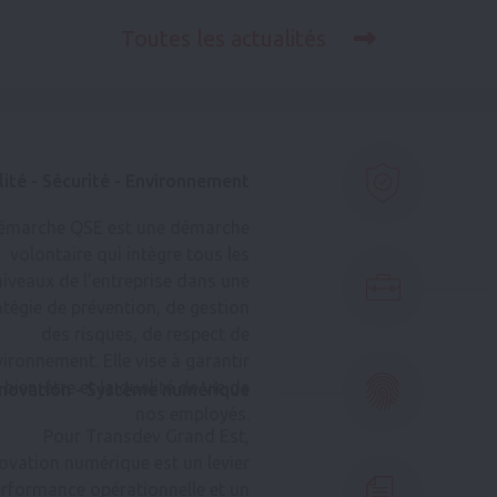
Toutes les actualités
ité - Sécurité - Environnement
émarche QSE est une démarche
volontaire qui intègre tous les
niveaux de l’entreprise dans une
atégie de prévention, de gestion
des risques, de respect de
vironnement. Elle vise à garantir
 bien-être et la qualité de vie de
nnovation - Système numérique
nos employés.
Pour Transdev Grand Est,
novation numérique est un levier
rformance opérationnelle et un