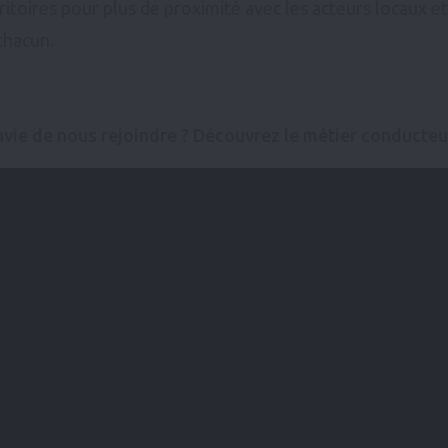
ritoires pour plus de proximité avec les acteurs locaux e
chacun.
nvie de nous rejoindre ? Découvrez le métier conducteur