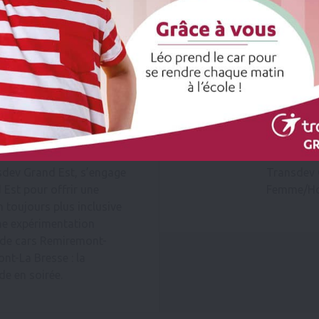
26 févr.
2026
 descente à la
Indice
s de sécurité,
Femme
mité
Grand 
dev Grand Est, s’engage
Transdev G
 Est pour offrir une
Femme/Ho
 toujours plus inclusive
une expérimentation
s de cars Remiremont-
t-La Bresse : la
e en soirée.