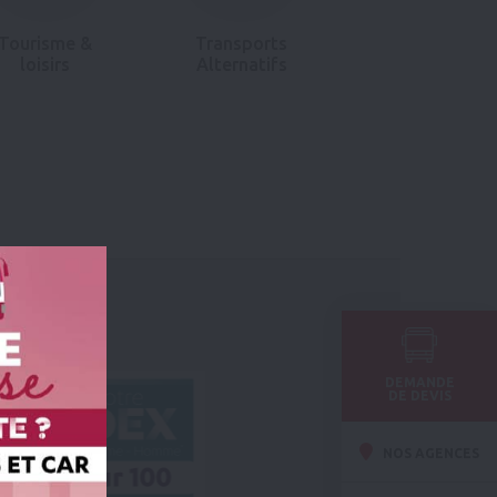
Tourisme &
Transports
loisirs
Alternatifs
DEMANDE
DE DEVIS
NOS AGENCES