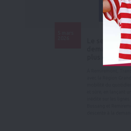
5 mars
2026
Le service de
demande : plu
plus de proxi
À Remiremont, Trans
avec la Région Grand
mobilité du quotidien
et sûre, en lançant 
inédite sur les ligne
Bussang et Remiremon
descente à la demand