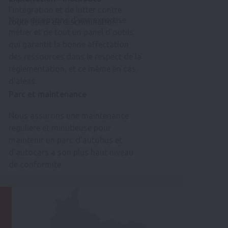
l’intégration et de lutter contre
Nous disposons d’une expertise
toute sorte de discrimination.
métier et de tout un panel d’outils
qui garantit la bonne affectation
des ressources dans le respect de la
réglementation, et ce même en cas
d’aléas.
Parc et maintenance
Nous assurons une maintenance
régulière et minutieuse pour
maintenir un parc d’autobus et
d’autocars à son plus haut niveau
de conformité.