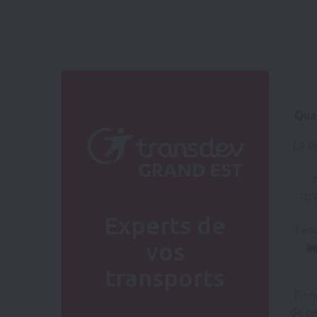
Qual
La d
str
Experts de
l’en
vos
le
I
transports
l’in
de pe