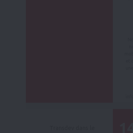
No
n
mobi
et 
une
inf
1
Transdev dans le