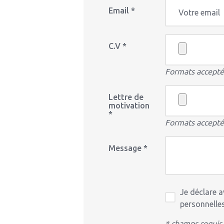
Email *
C.V *
Formats acceptés
Lettre de
motivation
*
Formats acceptés
Message *
Je déclare a
personnelles
* champs requis