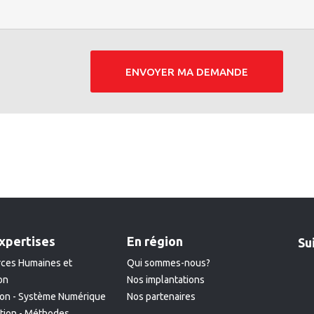
ENVOYER MA DEMANDE
xpertises
En région
Su
ces Humaines et
Qui sommes-nous?
on
Nos implantations
ion - Système Numérique
Nos partenaires
ation - Méthodes